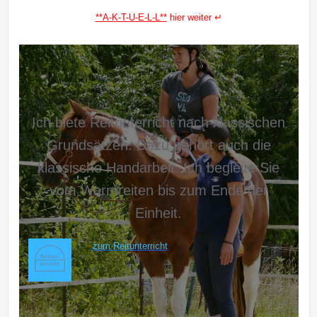
**A-K-T-U-E-L-L**
hier weiter ↵
Ich biete Reitunterricht nach klassischen
Grundsätzen. Dazu gehört auch die
klassische Handarbeit. Ich begleite Sie
vom Warmreiten bis zum Ende der
Einheit.
zum
Reitunterricht