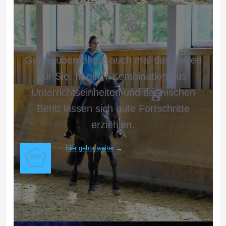
Gerne übernehme auch mal das Reiten
für Sie. In einer Kombination aus
Unterrichtseinheiten und dazwischen
Beritt lassen sich gute Fortschritte
erziehlen.
hier gehts weiter
→