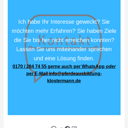
Ich habe Ihr Interesse geweckt? Sie
möchten mehr Erfahren? Sie haben Ziele
die Sie bis her nicht erreichen konnten?
Lassen Sie uns miteinander sprechen
und eine Lösung finden.
0170 / 284 74 55
gerne auch per WhatsApp
oder
per E-Mail
info@pferdeausbildung-
klostermann.de